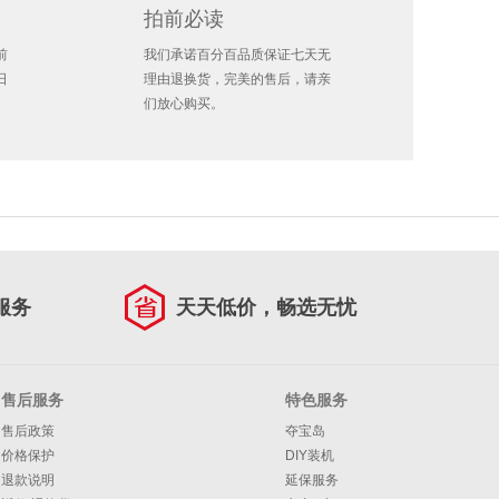
拍前必读
前
我们承诺百分百品质保证七天无
日
理由退换货，完美的售后，请亲
们放心购买。
服务
天天低价，畅选无忧
售后服务
特色服务
售后政策
夺宝岛
价格保护
DIY装机
退款说明
延保服务