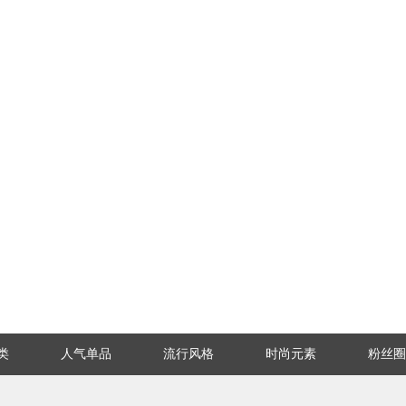
类
人气单品
流行风格
时尚元素
粉丝圈