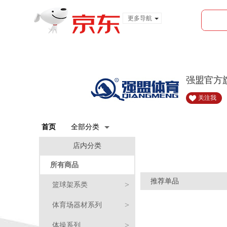
更多导航
服装城
食品
金融
强盟官方
关注我
首页
全部分类
店内分类
所有商品
推荐单品
>
篮球架系类
>
体育场器材系列
>
体操系列