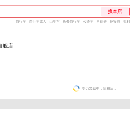
自行车
自行车成人
山地车
折叠自行车
公路车
喜德盛
捷安特
美利
旗舰店
努力加载中，请稍后...