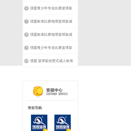
成人标准学校球馆加厚室内
保
外篮球架子 单支 高端少年王
6
强盟青少年专业比赛篮球架
QML-A11（1支）
成人标准学校球馆加厚室内
护
外篮球架子 单支 美式折叠弹
7
强盟标准比赛地埋篮球架成
簧款QML-B05（1支）
人室内户外专业训练篮球架
垫
少年星A-200（1支）
8
强盟标准比赛地埋篮球架成
人室内户外专业训练篮球架
爆扣王S100（1支）
9
强盟青少年专业比赛篮球架
成人标准学校球馆加厚室内
外篮球架子 单支 少年王移动
10
强盟 篮球架挂壁式成人标准
款QML-A09（1支）
户外家用高度可调节壁挂篮
球架 挂墙式篮球架A-21（1
支）
售前导购