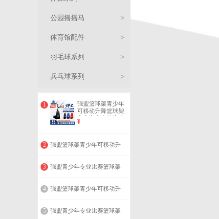
>
公园摇摇马
地
>
体育馆配件
埋
移
足
>
羽毛球系列
篮
动
壁
球
排
单
>
兵乓球系列
球
篮
挂
悬
门
球
匹
双
公
强盟篮球架青少年
1
架
球
篮
空
青
系
柱
克
网
杠
园
分
可移动升降篮球架
儿童室内户外比赛
¥
培训篮球架 少年王
架
球
篮
少
列
系
球
球
摇
隔
木
球
基础款QML-A09
（1支）
2
强盟篮球架青少年可移动升
架
球
年
列
柱
柱
摇
幕
地
定
柱
乒
降篮球架儿童室内户外比赛
培训篮球架 少年王固定款Q
架
篮
系
系
马
布
板
制
乓
3
强盟青少年专业比赛篮球架
ML-08A（1支）
成人标准学校球馆加厚室内
外篮球架子 单支 少年王地面
球
列
列
防
球
4
强盟篮球架青少年可移动升
固定款QML-08A（1支）
降篮球架儿童室内户外比赛
架
撞/
桌
培训篮球架 移动小王子QML
5
强盟青少年专业比赛篮球架
-07A（1支）